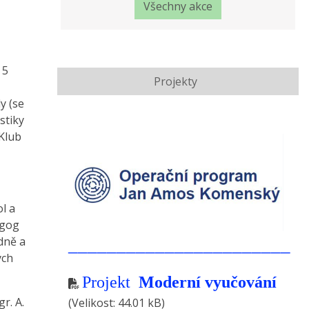
Všechny akce
 5
Projekty
y (se
stiky
 Klub
l a
agog
dně a
_______________________
ých
Projekt
Moderní vyučování
r. A.
(Velikost: 44.01 kB)