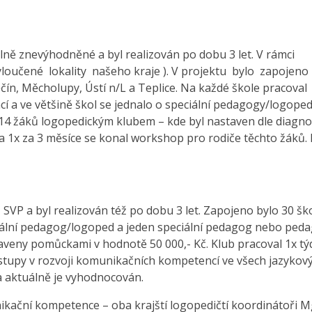
lně znevýhodněné a byl realizován po dobu 3 let. V rámci
oučené lokality našeho kraje ). V projektu bylo zapojeno
ín, Měcholupy, Ústí n/L a Teplice. Na každé škole pracoval
í a ve většině škol se jednalo o speciální pedagogy/logoped
14 žáků logopedickým klubem – kde byl nastaven dle diagno
a 1x za 3 měsíce se konal workshop pro rodiče těchto žáků.
VP a byl realizován též po dobu 3 let. Zapojeno bylo 30 ško
ciální pedagog/logoped a jeden speciální pedagog nebo ped
veny pomůckami v hodnotě 50 000,- Kč. Klub pracoval 1x tý
tupy v rozvoji komunikačních kompetencí ve všech jazykov
a aktuálně je vyhodnocován.
ikační kompetence – oba krajští logopedičtí koordinátoři Mg