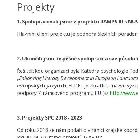
Projekty
1. Spolupracovali jsme v projektu RAMPS III s N
Hlavním cílem projektu je podpora školních poraden
2. Ukončili jsme úspěšně spolupráci a své působen
Řešitelskou organizací byla Katedra psychologie P
„
Enhancing Literacy Development in European Language
evropských jazycích
. ELDEL je zkratkou názvu výzk
podpory 7. rámcového programu EU (
http://www.e
3. Projekty SPC 2018 - 2023
Od roku 2018 se nám podařilo v rámci krajské koord
PROKOM 2 (v rámci projektů IKAP B2).