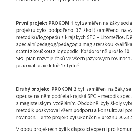
První projekt PROKOM 1
byl zaměřen na žáky sociá
projektu bylo podpořeno 37 škol ( zaměřeno na vyl
metodiků/logopedů z krajských SPC – Litoměřice, Děč
speciální pedagog/pedagog s magisterskou kvalifikac
státní zkouškou z logopedie. Každoročně prošlo 10-
SPC plán rozvoje žáků ve všech jazykových rovinách 
pracoval pravidelně 1x týdně.
Druhý projekt
PROKOM 2
byl zaměřen na žáky se S
opět se na něm podílela krajská SPC – metodik spe
s magisterským vzděláním. Obdobně byly školy vyba
metodik poskytoval všem podporu a konzultoval pos
rovinách. Tento projekt byl ukončen v březnu 2023 
V obou projektech byli k dispozici experti pro komun