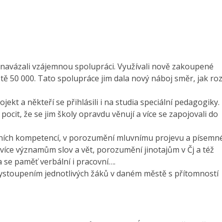
navázali vzájemnou spolupráci. Využívali nově zakoupené
 50 000. Tato spolupráce jim dala nový náboj směr, jak roz
ekt a někteří se přihlásili i na studia speciální pedagogiky.
cit, že se jim školy opravdu věnují a více se zapojovali do
ačních kompetencí, v porozumění mluvnímu projevu a písem
 více významům slov a vět, porozumění jinotajům v Čj a též
a se paměť verbální i pracovní….
ystoupením jednotlivých žáků v daném městě s přítomností