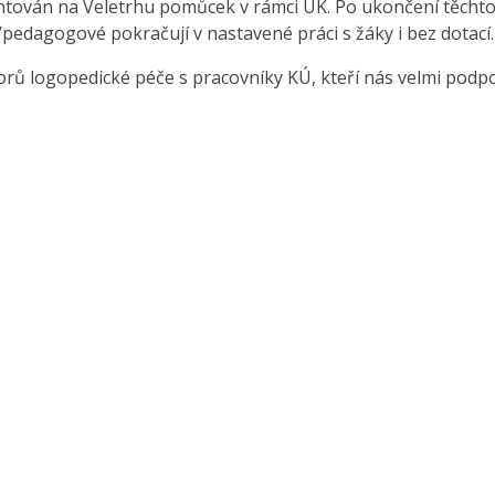
ntován na Veletrhu pomůcek v rámci ÚK. Po ukončení těcht
é/pedagogové pokračují v nastavené práci s žáky i bez dotací.
ů logopedické péče s pracovníky KÚ, kteří nás velmi podpoř