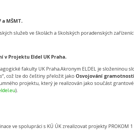
UV a MŠMT.
ských služeb ve školách a školských poradenských zařízeníc
í v Projektu Eldel UK Praha.
edagogické fakulty UK Praha.Akronym ELDEL
je složeninou sl
s
“, což lze do češtiny přeložit jako
Osvojování gramotnosti
umného projektu, který je realizován jako součást grantové
ldel.eu
).
inace ve spolupráci s KÚ ÚK zrealizovat projekty PROKOM 1