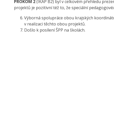
PROKOM 2
(IKAP B2) byl v celkovém přehledu preze
projektů je pozitivní též to, že speciální pedagogov
Výborná spolupráce obou krajských koordinátor
v realizaci těchto obou projektů.
Došlo k posílení ŠPP na školách.